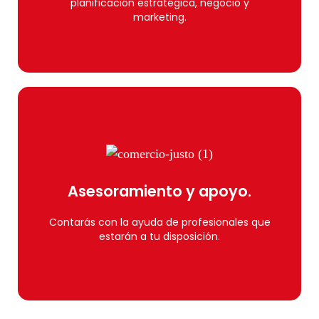
planificación estratégica, negocio y
Formación exclusiva.
marketing.
Únete
Asesoramiento y apoyo.
seleccionados, ¡inscríbete!
Si tu comercio está dentro de los municipios
Contarás con la ayuda de profesionales que
estarán a tu disposición.
Asesoramiento y apoyo.