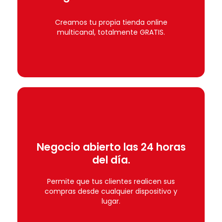
municipios seleccionados, ¡inscríbete!
Si tu comercio está dentro de los
Creamos tu propia tienda online
multicanal, totalmente GRATIS.
Digitaliza tu comercio.
Únete
Negocio abierto las 24 horas
municipios seleccionados, ¡inscríbete!
del día.
Si tu comercio está dentro de los
Permite que tus clientes realicen sus
del día.
compras desde cualquier dispositivo y
Negocio abierto las 24 horas
lugar.