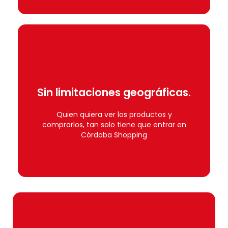
Únete
Sin limitaciones geográficas.
municipios seleccionados, ¡inscríbete!
Si tu comercio está dentro de los
Quien quiera ver los productos y
comprarlos, tan solo tiene que entrar en
Sin limitaciones geográficas.
Córdoba Shopping