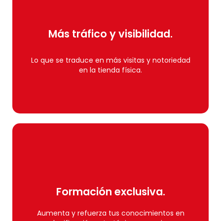
Únete
Más tráfico y visibilidad.
seleccionados, ¡inscríbete!
Si tu comercio está dentro de los municipios
Lo que se traduce en más visitas y notoriedad
en la tienda física.
Más tráfico y visibilidad.
Únete
Formación exclusiva.
seleccionados, ¡inscríbete!
Si tu comercio está dentro de los municipios
Aumenta y refuerza tus conocimientos en